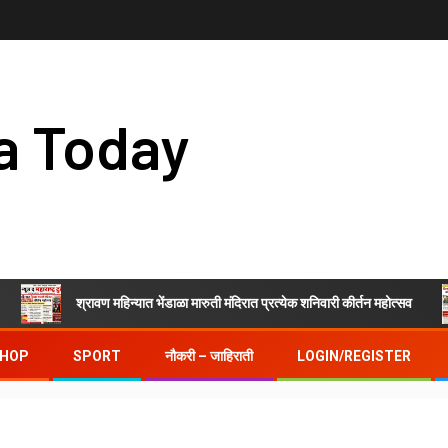
a Today
श्रावण महिन्यात भेंडाळा मारुती मंदिरात प्रत्येक शनिवारी कीर्तन महोत्सव
HOP
SPORT
नौकरी – जाहिराती
LOGIN/REGISTER