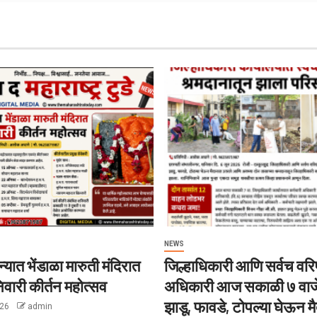
NEWS
्यात भेंडाळा मारुती मंदिरात
जिल्हाधिकारी आणि सर्वच वरिष
िवारी कीर्तन महोत्सव
अधिकारी आज सकाळी ७ वाज
झाडू, फावडे, टोपल्या घेऊन म
026
admin