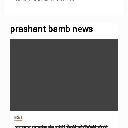
prashant bamb news
NEWS
आमदार प्रशांत बंब यांनी केली टोमॅटोची बोली