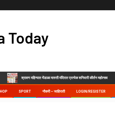
a Today
श्रावण महिन्यात भेंडाळा मारुती मंदिरात प्रत्येक शनिवारी कीर्तन महोत्सव
HOP
SPORT
नौकरी – जाहिराती
LOGIN/REGISTER