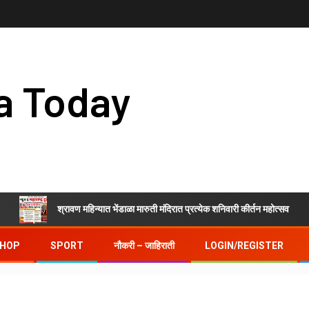
a Today
श्रावण महिन्यात भेंडाळा मारुती मंदिरात प्रत्येक शनिवारी कीर्तन महोत्सव
HOP
SPORT
नौकरी – जाहिराती
LOGIN/REGISTER