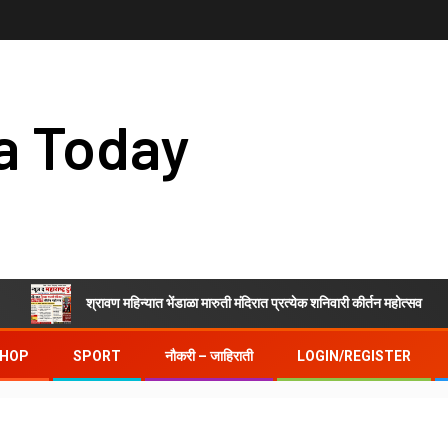
a Today
श्रावण महिन्यात भेंडाळा मारुती मंदिरात प्रत्येक शनिवारी कीर्तन महोत्सव
HOP
SPORT
नौकरी – जाहिराती
LOGIN/REGISTER