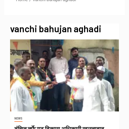
vanchi bahujan aghadi
NEWS
वंचित तर्फे गट विकास अधिकारी खुलताबाद