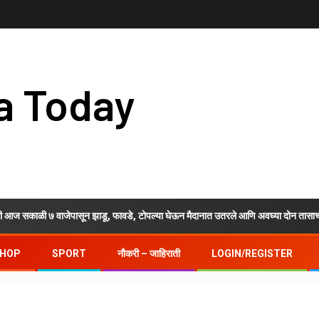
a Today
ाळी ७ वाजेपासून झाडू, फावडे, टोपल्या घेऊन मैदानात उतरले आणि अवघ्या दोन तासाच्या श्रमदान
HOP
SPORT
नौकरी – जाहिराती
LOGIN/REGISTER