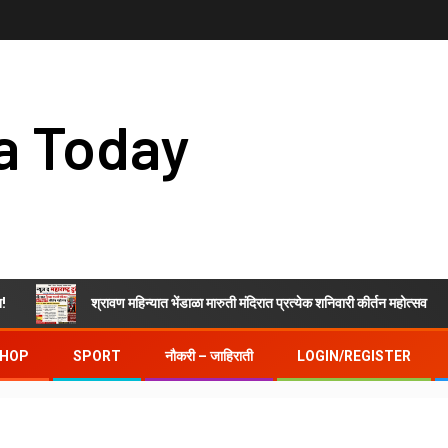
a Today
श्रावण महिन्यात भेंडाळा मारुती मंदिरात प्रत्येक शनिवारी कीर्तन महोत्सव
HOP
SPORT
नौकरी – जाहिराती
LOGIN/REGISTER