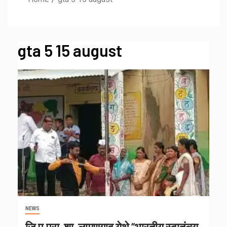
gta 5 15 august
NEWS
जि.प.प्रा. शा. लामणगाव येथे “भारतीय स्वातंत्र्य