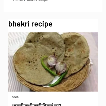
bhakri recipe
FOOD
भाकरी कधी कुणी विकतं का?