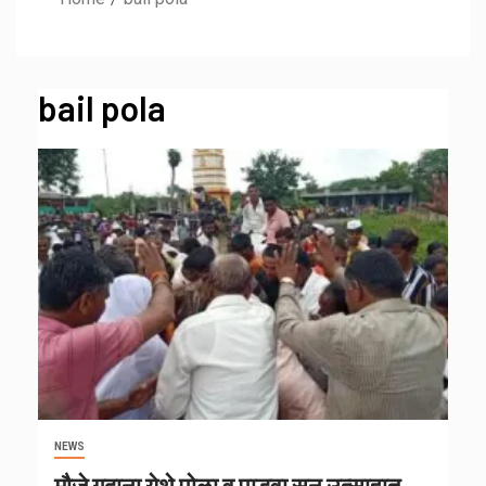
bail pola
NEWS
मौजे गदाना येथे पोळा व पाडवा सन उत्साहात