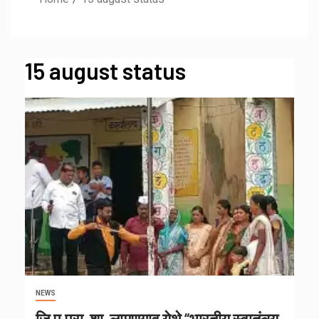
15 august status
NEWS
जि.प.प्रा. शा. लामणगाव येथे “भारतीय स्वातंत्र्य