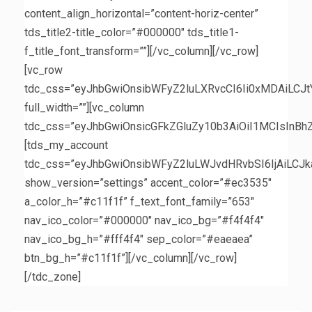
content_align_horizontal=”content-horiz-center”
tds_title2-title_color=”#000000″ tds_title1-
f_title_font_transform=””][/vc_column][/vc_row]
[vc_row
tdc_css=”eyJhbGwiOnsibWFyZ2luLXRvcCI6Ii0xMDAiLCJ
full_width=””][vc_column
tdc_css=”eyJhbGwiOnsicGFkZGluZy10b3AiOiI1MCIsInB
[tds_my_account
tdc_css=”eyJhbGwiOnsibWFyZ2luLWJvdHRvbSI6IjAiLCJk
show_version=”settings” accent_color=”#ec3535″
a_color_h=”#c11f1f” f_text_font_family=”653″
nav_ico_color=”#000000″ nav_ico_bg=”#f4f4f4″
nav_ico_bg_h=”#fff4f4″ sep_color=”#eaeaea”
btn_bg_h=”#c11f1f”][/vc_column][/vc_row]
[/tdc_zone]