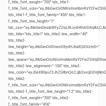
f_title_font_weight=”700″ tds_title1-
f_title_font_size=”eyJhbGwiOiI0MiIsImxhbmRzY2FwZSI6
tds_title1-f_title_font_family=”456″ tds_title1-
f_title_font_line_height=”1″
tdc_css=”eyJhbGwiOnsibWFyZ2luLWJvdHRvbSI6IjAiLCJk
tds_title=”tds_title1″ tds_title2-line_width=”40″
tds_title2-
line_height=”eyJhbGwiOiI0IiwicG9ydHJhaXQiOiIzIn0=”
tds_title2-
line_space=”eyJhbGwiOiIxNiIsImxhbmRzY2FwZSI6IjE0Iiw
tds_title2-line_alignment=”-100″ tds_title2-
line_color=”eyJ0eXBlIjoiZ3JhZGllbnQiLCJjb2xvcjEiOiI
tds_title2-
f_title_font_size=”eyJhbGwiOiI0MiIsImxhbmRzY2FwZSI6
tds_title2-f_title_font_line_height=”1.2″ tds_title2-
f_title_font_weight=”700″ tds_title2-
f_title_font_family=”456″