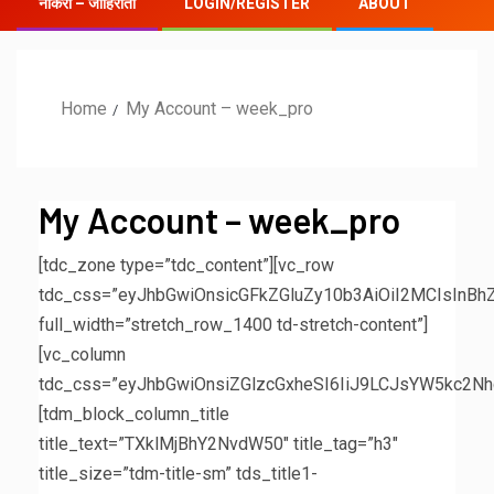
नौकरी – जाहिराती
LOGIN/REGISTER
ABOUT
Home
My Account – week_pro
My Account – week_pro
[tdc_zone type=”tdc_content”][vc_row
tdc_css=”eyJhbGwiOnsicGFkZGluZy10b3AiOiI2MCIsInB
full_width=”stretch_row_1400 td-stretch-content”]
[vc_column
tdc_css=”eyJhbGwiOnsiZGlzcGxheSI6IiJ9LCJsYW5kc2N
[tdm_block_column_title
title_text=”TXklMjBhY2NvdW50″ title_tag=”h3″
title_size=”tdm-title-sm” tds_title1-