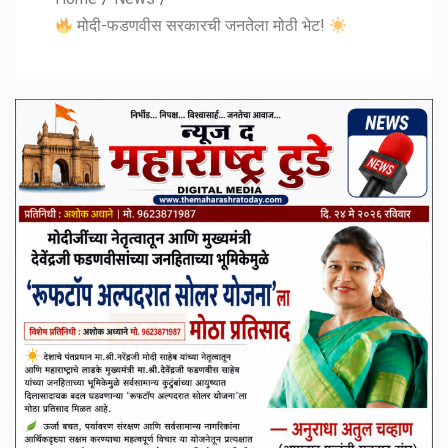
मोदी-फडणवीस सरकारची जनतेला मोठी भेट!