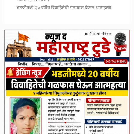
भडजीमध्ये २० वर्षीय विवाहितेची गळफास घेऊन आत्महत्या