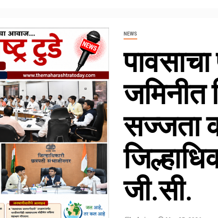
NEWS
पावसाचा प
जमिनीत 
सज्जता 
जिल्हाधि
जी.सी.