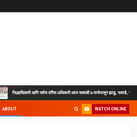
्हाधिकारी आणि सर्वच वरिष्ठ अधिकारी आज सकाळी ७ वाजेपासून झाडू, फावडे, टोपल्या घेऊन मैदान
WATCH ONLINE
ABOUT