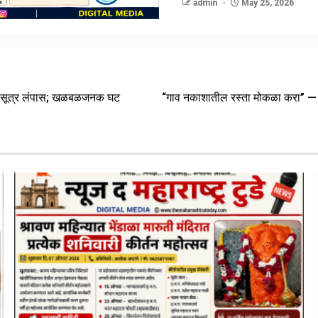
admin
May 25, 2026
े मंगळसूत्र लंपास; खळबळजनक घट
“गाव नकाशातील रस्ता मोकळा करा” — 