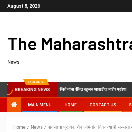
August 8, 2026
The Maharashtr
News
EXCLUSIVE
 शरदचंद्र पवार गटाचे ओम नवनाथ जिते यांचा वंचित बहुजन आघाडीत जाहीर प्रवेश!
BREAKING NEWS
MAIN MENU
HOME
CONTACT US
S
Home
News
पावसाचा प्रत्येक थेंब जमिनीत जिरवण्याची सज्जता