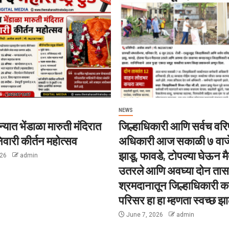
NEWS
्यात भेंडाळा मारुती मंदिरात
जिल्हाधिकारी आणि सर्वच वरिष
िवारी कीर्तन महोत्सव
अधिकारी आज सकाळी ७ वाज
झाडू, फावडे, टोपल्या घेऊन म
026
admin
उतरले आणि अवघ्या दोन तासा
श्रमदानातून जिल्हाधिकारी का
परिसर हा हा म्हणता स्वच्छ झा
June 7, 2026
admin