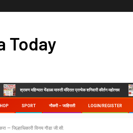
a Today
श्रावण महिन्यात भेंडाळा मारुती मंदिरात प्रत्येक शनिवारी कीर्तन महोत्सव
जिल
HOP
SPORT
नौकरी – जाहिराती
LOGIN/REGISTER
 करा — जिल्हाधिकारी विनय गौडा जी.सी.