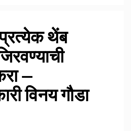
्रत्येक थेंब
जिरवण्याची
करा —
कारी विनय गौडा