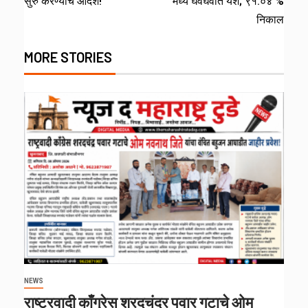
सुरु करण्याचे आदेश!
मध्ये घवघवीत यश; ९१.०४ %
निकाल
MORE STORIES
NEWS
राष्ट्रवादी काँग्रेस शरदचंद्र पवार गटाचे ओम