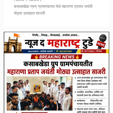
कसाबखेडा ग्रुप ग्रामपंचायत येथे महाराणा प्रताप जयंती
मोठ्या उत्सहात साजरी