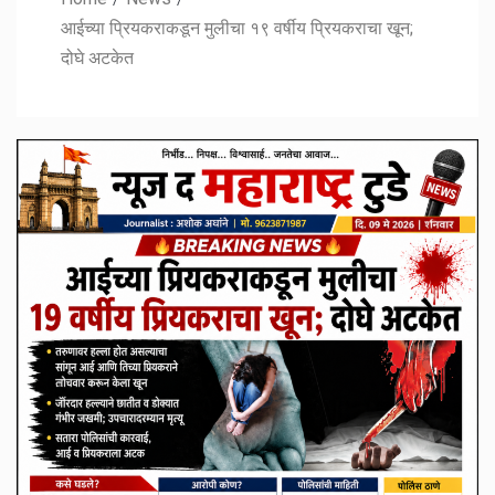
आईच्या प्रियकराकडून मुलीचा १९ वर्षीय प्रियकराचा खून;
दोघे अटकेत